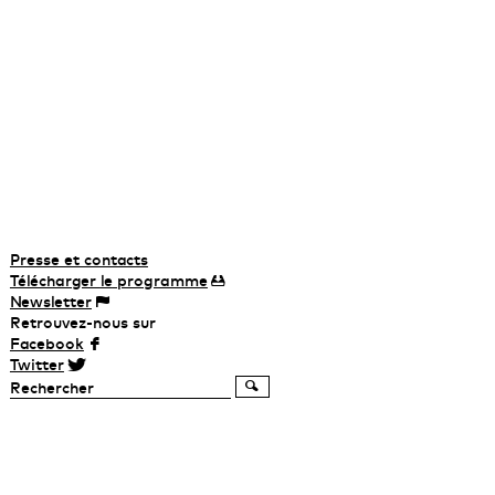
murs et de grillages, protégée vingt-quatre heures sur vingt-quatre par des
alarmes aux aguets et une police évidemment privée. » Les habitants de Sun
City se sont enfermés dans cette vie complètement artificielle, retraités
riches et déjantés aux tristes villas clonées. »
Emmanuel d’Autreppe
Presse et contacts
Télécharger
le
programme
Newsletter
Retrouvez-nous sur
Facebook
Twitter