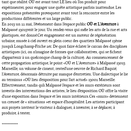
tant que réalité. OÙ est avant tout LE lieu où l’on produit pour
expérimenter, pour engager une quête artistique parfois inattendue. Les
expositions présentées provoquent avant tout la rencontre entre les
productions différentes et un large public.
En 2013 un 11 mai, l’événement dans l’espace public
OÙ et L’Aventure
à
Malpassé 13013 voit le jour. Un rendez-vous qui mêle les arts de la rue et arts
plastiques, est donné. Cet engagement est un moteur de régénération
urbaine, musée à ciel ouvert en plein coeur des quartiers Malpassé 13ème
jusqu’à Longchamp-Friche 1er. De quoi faire éclater le carcan des disciplines
artistiques (ici, on n’imagine de formes que collaboratives, qui se fichent
d’appartenir à un quelconque champ de la culture). Au commencement de
cette propagation artistique, le point « OÙ et L’Aventure » à Malpassé 13013
Marseille, un volume de ciment, reste d’une oeuvre de Richard Baquié,
l’Aventure, désormais détruite par manque d’entretien. Une dialectique le lie
au terminus « OÙ lieu d’exposition pour l’art actuel » 13001 Marseille.
Effectivement, tandis qu’à Malpassé l’espace et les murs extérieurs sont
investis des interventions des artistes, le lieu d’exposition OÙ offre la visite
d’une exposition dans l’espace et les murs intérieurs. Ces « murs » deviennent
un creuset de « situations » et espace d’hospitalité. Les artistes participant
aux projets invitent le visiteur à dialoguer, à inventer, à se déplacer, à
produire, à tester.
***********