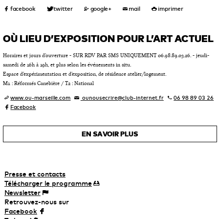
OÙ LIEU D’EXPOSITION POUR L’ART ACTUEL
Horaires et jours d’ouverture - SUR RDV PAR SMS UNIQUEMENT 06.98.89.03.26. - jeudi-
samedi de 16h à 19h, et plus selon les événements in situ.
Espace d’expérimentation et d’exposition, de résidence atelier/logement.
M1 : Réformés Canebière / T2 : National
www.ou-marseille.com
ounousecrire@club-internet.fr
06 98 89 03 26
Facebook
EN SAVOIR PLUS
Presse et contacts
Télécharger
le
programme
Newsletter
Retrouvez-nous sur
Facebook