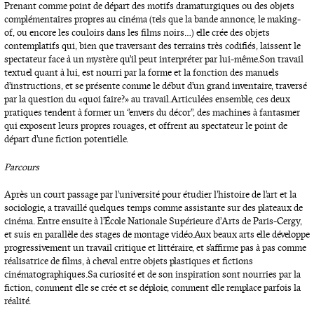
Prenant comme point de départ des motifs dramaturgiques ou des objets
complémentaires propres au cinéma (tels que la bande annonce, le making-
of, ou encore les couloirs dans les films noirs…) elle crée des objets
contemplatifs qui, bien que traversant des terrains très codifiés, laissent le
spectateur face à un mystère qu’il peut interpréter par lui-même. Son travail
textuel quant à lui, est nourri par la forme et la fonction des manuels
d’instructions, et se présente comme le début d’un grand inventaire, traversé
par la question du « quoi faire ? » au travail. Articulées ensemble, ces deux
pratiques tendent à former un ‘’envers du décor’’, des machines à fantasmer
qui exposent leurs propres rouages, et offrent au spectateur le point de
départ d’une fiction potentielle.
Parcours
Après un court passage par l’université pour étudier l’histoire de l’art et la
sociologie, a travaillé quelques temps comme assistante sur des plateaux de
cinéma. Entre ensuite à l’École Nationale Supérieure d’Arts de Paris-Cergy,
et suis en parallèle des stages de montage vidéo. Aux beaux arts elle développe
progressivement un travail critique et littéraire, et s’affirme pas à pas comme
réalisatrice de films, à cheval entre objets plastiques et fictions
cinématographiques. Sa curiosité et de son inspiration sont nourries par la
fiction, comment elle se crée et se déploie, comment elle remplace parfois la
réalité.