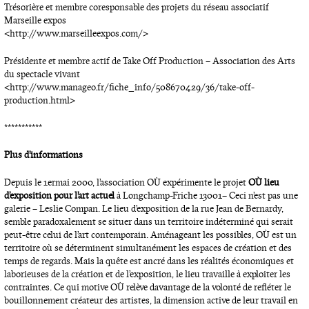
Trésorière et membre coresponsable des projets du réseau associatif
Marseille expos
<http://www.marseilleexpos.com/>
Présidente et membre actif de Take Off Production – Association des Arts
du spectacle vivant
<http://www.manageo.fr/fiche_info/508670429/36/take-off-
production.html>
***********
Plus d’informations
Depuis le 1er mai 2000, l’association OÙ expérimente le projet
OÙ lieu
d’exposition pour l’art actuel
à Longchamp-Friche 13001 – Ceci n’est pas une
galerie – Leslie Compan. Le lieu d’exposition de la rue Jean de Bernardy,
semble paradoxalement se situer dans un territoire indéterminé qui serait
peut-être celui de l’art contemporain. Aménageant les possibles, OÙ est un
territoire où se déterminent simultanément les espaces de création et des
temps de regards. Mais la quête est ancré dans les réalités économiques et
laborieuses de la création et de l’exposition, le lieu travaille à exploiter les
contraintes. Ce qui motive OÙ relève davantage de la volonté de refléter le
bouillonnement créateur des artistes, la dimension active de leur travail en