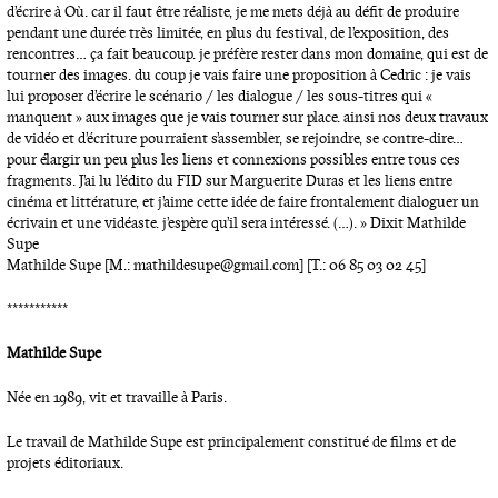
d’écrire à Où. car il faut être réaliste, je me mets déjà au défit de produire
pendant une durée très limitée, en plus du festival, de l’exposition, des
rencontres… ça fait beaucoup. je préfère rester dans mon domaine, qui est de
tourner des images. du coup je vais faire une proposition à Cedric : je vais
lui proposer d’écrire le scénario / les dialogue / les sous-titres qui «
manquent » aux images que je vais tourner sur place. ainsi nos deux travaux
de vidéo et d’écriture pourraient s’assembler, se rejoindre, se contre-dire…
pour élargir un peu plus les liens et connexions possibles entre tous ces
fragments. J’ai lu l’édito du FID sur Marguerite Duras et les liens entre
cinéma et littérature, et j’aime cette idée de faire frontalement dialoguer un
écrivain et une vidéaste. j’espère qu’il sera intéressé. (…). » Dixit Mathilde
Supe
Mathilde Supe [M.: mathildesupe@gmail.com] [T.: 06 85 03 02 45]
***********
Mathilde Supe
Née en 1989, vit et travaille à Paris.
Le travail de Mathilde Supe est principalement constitué de films et de
projets éditoriaux.