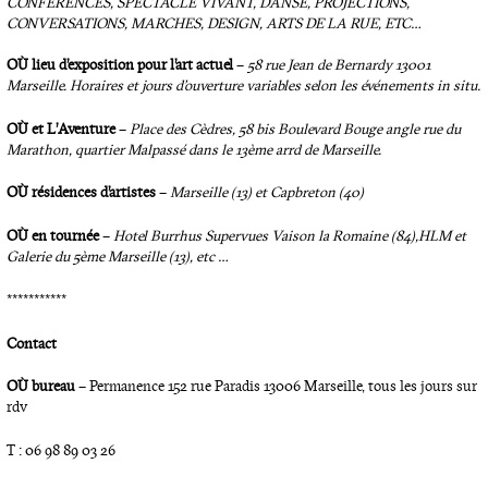
CONFÉRENCES, SPECTACLE VIVANT, DANSE, PROJECTIONS,
CONVERSATIONS, MARCHES, DESIGN, ARTS DE LA RUE, ETC…
OÙ lieu d’exposition pour l’art actuel
–
58 rue Jean de Bernardy 13001
Marseille. Horaires et jours d’ouverture variables selon les événements in situ.
OÙ et L’Aventure
–
Place des Cèdres, 58 bis Boulevard Bouge angle rue du
Marathon, quartier Malpassé dans le 13ème arrd de Marseille.
OÙ résidences d’artistes
–
Marseille (13) et Capbreton (40)
OÙ en tournée
–
Hotel Burrhus Supervues Vaison la Romaine (84), HLM et
Galerie du 5ème Marseille (13), etc …
***********
Contact
OÙ bureau
– Permanence 152 rue Paradis 13006 Marseille, tous les jours sur
rdv
T : 06 98 89 03 26