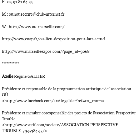
F : 04.91.81.64.34
M : ounousecrire@club-internet.fr
W : http://www.ou-marseille.com/
http://www.cnap.fr/ou-lieu-dexposition-pour-lart-actuel
http://www.marseilleexpos.com/?page_id=3068
***********
Axelle
Régine GALTIER
Présidente et responsable de la programmation artistique de l’association
OÙ
<http://www.facebook.com/axelle.galtier?ref=tn_tnmn>
Présidente et membre coresponsable des projets de l’association Perspective
Trouble
<http://www.verif.com/societe/ASSOCIATION-PERSPECTIVE-
TROUBLE-794538447/>