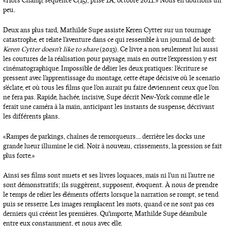
« Hors Champ, séquence C(15), prise 1A, octobre 2011. » Nous en doutions un
peu.
Deux ans plus tard, Mathilde Supe assiste Keren Cytter sur un tournage
catastrophe, et relate l’aventure dans ce qui ressemble à un journal de bord :
Keren Cytter doesn’t like to share
(2013). Ce livre a non seulement lui aussi
les coutures de la réalisation pour paysage, mais en outre l’expression y est
cinématographique. Impossible de délier les deux pratiques : l’écriture se
pressent avec l’apprentissage du montage, cette étape décisive où le scenario
s’éclate, et où tous les films que l’on aurait pu faire deviennent ceux que l’on
ne fera pas. Rapide, hachée, incisive, Supe décrit New-York comme elle le
ferait une caméra à la main, anticipant les instants de suspense, décrivant
les différents plans.
« Rampes de parkings, chaînes de remorqueurs… derrière les docks une
grande lueur illumine le ciel. Noir à nouveau, crissements, la pression se fait
plus forte. »
Ainsi ses films sont muets et ses livres loquaces, mais ni l’un ni l’autre ne
sont démonstratifs ; ils suggèrent, supposent, évoquent. À nous de prendre
le temps de relier les éléments offerts lorsque la narration se rompt, se tend
puis se resserre. Les images remplacent les mots, quand ce ne sont pas ces
derniers qui créent les premières. Qu’importe, Mathilde Supe déambule
entre eux constamment, et nous avec elle.