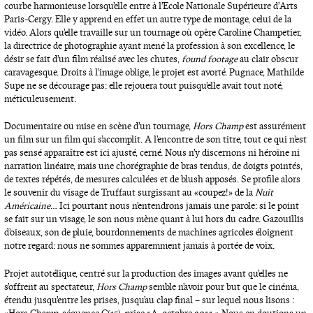
courbe harmonieuse lorsqu’elle entre à l’Ecole Nationale Supérieure d’Arts
Paris-Cergy. Elle y apprend en effet un autre type de montage, celui de la
vidéo. Alors qu’elle travaille sur un tournage où opère Caroline Champetier,
la directrice de photographie ayant mené la profession à son excellence, le
désir se fait d’un film réalisé avec les chutes,
found footage
au clair obscur
caravagesque. Droits à l’image oblige, le projet est avorté. Pugnace, Mathilde
Supe ne se décourage pas : elle rejouera tout puisqu’elle avait tout noté,
méticuleusement.
Documentaire ou mise en scène d’un tournage,
Hors Champ
est assurément
un film sur un film qui s’accomplit. A l’encontre de son titre, tout ce qui n’est
pas sensé apparaître est ici ajusté, cerné. Nous n’y discernons ni héroïne ni
narration linéaire, mais une chorégraphie de bras tendus, de doigts pointés,
de textes répétés, de mesures calculées et de blush apposés. Se profile alors
le souvenir du visage de Truffaut surgissant au « coupez ! » de la
Nuit
Américaine
… Ici pourtant nous n’entendrons jamais une parole : si le point
se fait sur un visage, le son nous mène quant à lui hors du cadre. Gazouillis
d’oiseaux, son de pluie, bourdonnements de machines agricoles éloignent
notre regard : nous ne sommes apparemment jamais à portée de voix.
Projet autotélique, centré sur la production des images avant qu’elles ne
s’offrent au spectateur,
Hors Champ
semble n’avoir pour but que le cinéma,
étendu jusqu’entre les prises, jusqu’au clap final – sur lequel nous lisons :