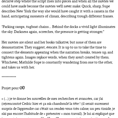
decisive step where the script rises into pieces and when all the movies we
could have made become the movies we’ll never make. Quick, sharp, Supe
describes New York the way she would have caught it with a camera in the
hand, anticipating moments of climax, describing trough different frames.
“Parking ramps, tugboat chains… Behind the docks a vivid light illuminates
the sky. Darkness again, screeches, the pressure is getting stronger.”
Her movies are silent and her books talkative, but none of them are
demonstrative. They suggest, evocate. It is up to us to take the time to
connect the elements appearing when the narration breaks, tenses up, and
tightens again. Images replace words, when they aren’t created by them.
Whichever, Mathilde Supe is constantly wandering from one to the other,
and takes us with her.
***********
Projet pour
OÙ
« (…) je te donne les nouvelles de mes recherches et avancées, car j’ai
(re)rencontré Cedric hier et ça m’a chamboulé la tête ! (il serait surement
surpris de l’apprendre car c’était un rendez-vous très calme, un peu timide, je
n’ai pas encore l’habitude de « présenter » mon travail). Je lui ai expliqué que