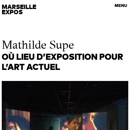
VISITES GUIDÉES
MARSEILLE
MENU
Les rendez-vous de l’art contemporain
EXPOS
Mathilde Supe
OÙ LIEU D’EXPOSITION POUR
L’ART ACTUEL