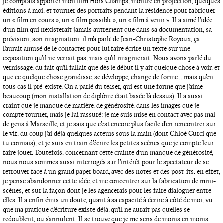
je comptais apporter mon film Hors Champs, montré en projection, quelques
éditions à moi, et tourner des portraits pendant la résidence pour fabriquer
un « film en cours », un « film possible », un « film à venir ». Il a aimé l’idée
d’un film qui n’existerait jamais autrement que dans sa documentation, sa
prévision, son imagination. il m’a parlé de Jean-Christophe Royoux, ça
l’aurait amusé de le contacter pour lui faire écrire un texte sur une
exposition qu’il ne verrait pas, mais qu’il imaginerait. Nous avons parlé du
vernissage, du fait qu’il fallait que dès le début il y ait quelque chose à voir, et
que ce quelque chose grandisse, se développe, change de forme… mais qu’en
tous cas il pré-existe. On a parlé du teaser, qui est une forme que j’aime
beaucoup (mon installation de diplôme était basée là dessus). Il a aussi
craint que je manque de matière, de générosité, dans les images que je
compte tourner, mais je l’ai rassuré: je me suis mise en contact avec pas mal
de gens à Marseille, et je sais que c’est encore plus facile d’en rencontrer sur
le vif, du coup j’ai déjà quelques acteurs sous la main (dont Chloé Curci que
tu connais), et je suis en train d’écrire les petites scènes que je compte leur
faire jouer. Toutefois, concernant cette crainte d’un manque de générosité,
nous nous sommes aussi interrogés sur l’intérêt pour le spectateur de se
retrouver face à un grand paper board, avec des notes et des post-its. en effet,
je pense abandonner cette idée, et me concentrer sur la fabrication de mini-
scènes, et sur la façon dont je les agencerais pour les faire dialoguer entre
elles. Il a enfin émis un doute, quant à sa capacité à écrire à côté de moi, vu
que ma pratique d’écriture existe déjà. qu’il ne aurait pas qu’elles se
redoublent, ou s’annulent. Il se trouve que je me sens de moins en moins