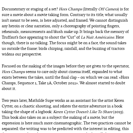
Documentary or staging of a set?
Hors Champs
(literally
Off Camera
) is for
sure a movie about a movie taking form. Contrary to its title, what usually
isn’t meant to be seen, is here adjusted, and framed. We cannot distinguish
any heroin or clear narration, only a choreography of pointing fingers,
rehearsals, measurements and blush make up. It brings back the memory of
Truffaut’s face appearing to shout the “Cut” of
La Nuit Américaine
. Here
though, there is no talking. The focus might be on a face, the sound takes
us outside the frame: birds chirping, rainfall, and the buzzing of tractors
widens our perspective.
Focused on the making of the images before they are given to the spectator,
Hors Champs
seems to care only about cinema itself, expanded to what
exists between the takes, until the final clap – on which we can read: « Hors
Champs, Sequence 1, Take 1A, October 2011 ». We almost started to doubt
about it.
Two years later, Mathilde Supe works as an assistant for the artist Keren
Cytter, on a chaotic shooting, and relates the entire adventure in a book
taking the shape of a logbook:
Keren Cytter Doesn’t Like To Share
(2013).
This book also takes on as a subject the making of a movie, but the
expression is here much more cinematographic. The two practices cannot be
separated: the writing was to be predicted with the interest in editing, this