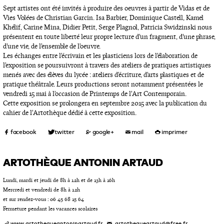
Sept artistes ont été invités à produire des oeuvres à partir de Vidas et de
Vies Volées de Christian Garcin. Isa Barbier, Dominique Castell, Kamel
Khélif, Carine Mina, Didier Petit, Serge Plagnol, Patricia Swidzinski nous
présentent en toute liberté leur propre lecture d’un fragment, d’une phrase,
d’une vie, de l’ensemble de l’oeuvre.
Les échanges entre l’écrivain et les plasticiens lors de l’élaboration de
l’exposition se poursuivront à travers des ateliers de pratiques artistiques
menés avec des élèves du lycée : ateliers d’écriture, d’arts plastiques et de
pratique théâtrale. Leurs productions seront notamment présentées le
vendredi 15 mai à l’occasion de Printemps de l’Art Contemporain.
Cette exposition se prolongera en septembre 2015 avec la publication du
cahier de l’Artothèque dédié à cette exposition.
ARTOTHÈQUE ANTONIN ARTAUD
Lundi, mardi et jeudi de 8h à 12h et de 13h à 16h
Mercredi et vendredi de 8h à 12h
et sur rendez-vous : 06 45 68 15 64
Fermeture pendant les vacances scolaires
www.artothequeantoninartaud.fr
artothequeartaud@free.fr