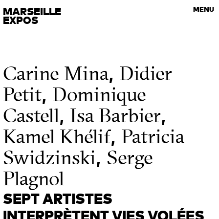
VISITES GUIDÉES
MARSEILLE
MENU
Les rendez-vous de l’art contemporain
EXPOS
,
Carine Mina
Didier
,
Petit
Dominique
,
,
Castell
Isa Barbier
,
Kamel Khélif
Patricia
,
Swidzinski
Serge
Plagnol
SEPT ARTISTES
INTERPRÈTENT VIES VOLÉES