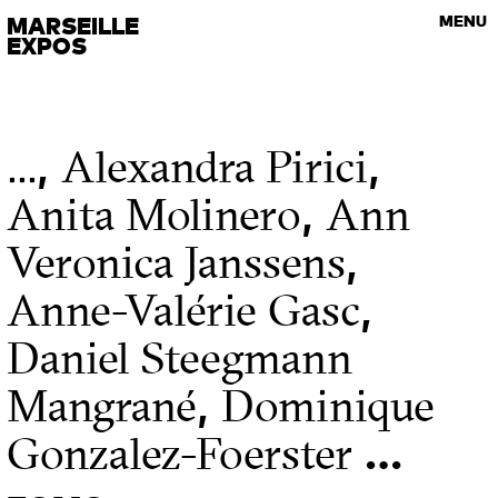
VISITES GUIDÉES
MARSEILLE
MENU
Les rendez-vous de l’art contemporain
EXPOS
,
,
...
Alexandra Pirici
,
Anita Molinero
Ann
,
Veronica Janssens
,
Anne-Valérie Gasc
Daniel Steegmann
,
Mangrané
Dominique
…
Gonzalez-Foerster