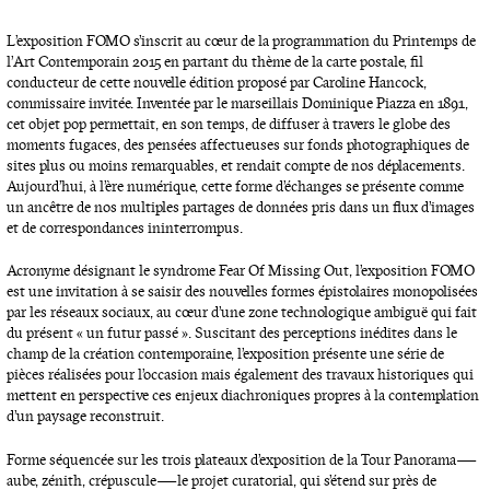
L’exposition FOMO s’inscrit au cœur de la programmation du Printemps de
l’Art Contemporain 2015 en partant du thème de la carte postale, fil
conducteur de cette nouvelle édition proposé par Caroline Hancock,
commissaire invitée. Inventée par le marseillais Dominique Piazza en 1891,
cet objet pop permettait, en son temps, de diffuser à travers le globe des
moments fugaces, des pensées affectueuses sur fonds photographiques de
sites plus ou moins remarquables, et rendait compte de nos déplacements.
Aujourd’hui, à l’ère numérique, cette forme d’échanges se présente comme
un ancêtre de nos multiples partages de données pris dans un flux d’images
et de correspondances ininterrompus.
Acronyme désignant le syndrome Fear Of Missing Out, l’exposition FOMO
est une invitation à se saisir des nouvelles formes épistolaires monopolisées
par les réseaux sociaux, au cœur d’une zone technologique ambiguë qui fait
du présent « un futur passé ». Suscitant des perceptions inédites dans le
champ de la création contemporaine, l’exposition présente une série de
pièces réalisées pour l’occasion mais également des travaux historiques qui
mettent en perspective ces enjeux diachroniques propres à la contemplation
d’un paysage reconstruit.
Forme séquencée sur les trois plateaux d’exposition de la Tour Panorama —
aube, zénith, crépuscule — le projet curatorial, qui s’étend sur près de