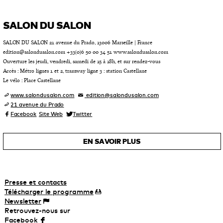
SALON DU SALON
SALON DU SALON 21 avenue du Prado, 13006 Marseille | France
edition@salondusalon.com +33(0)6 50 00 34 51 www.salondusalon.com
Ouverture les jeudi, vendredi, samedi de 15 à 18h, et sur rendez-vous
Accès : Métro lignes 1 et 2, tramway ligne 3 : station Castellane
Le vélo : Place Castellane
www.salondusalon.com
edition@salondusalon.com
21 avenue du Prado
Facebook
Site Web
Twitter
EN SAVOIR PLUS
Presse et contacts
Télécharger
le
programme
Newsletter
Retrouvez-nous sur
Facebook