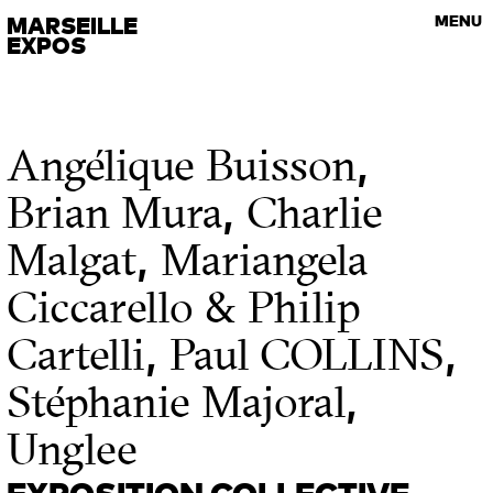
VISITES GUIDÉES
MARSEILLE
MENU
Les rendez-vous de l’art contemporain
EXPOS
,
Angélique Buisson
,
Brian Mura
Charlie
,
Malgat
Mariangela
Ciccarello & Philip
,
,
Cartelli
Paul COLLINS
,
Stéphanie Majoral
Unglee