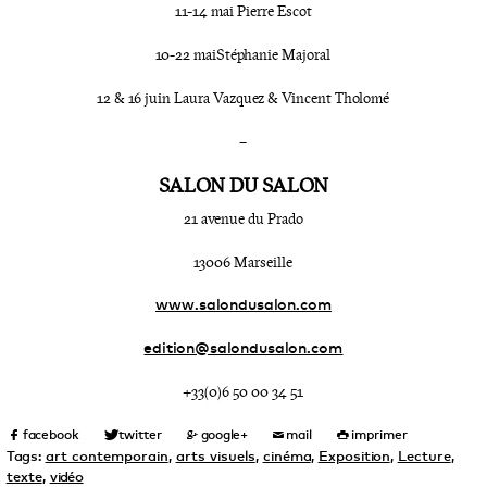
11-14 mai Pierre Escot
10-22 mai Stéphanie Majoral
12 & 16 juin Laura Vazquez & Vincent Tholomé
–
SALON DU SALON
21 avenue du Prado
13006 Marseille
www.salondusalon.com
edition@salondusalon.com
+33(0)6 50 00 34 51
Tags:
art contemporain
,
arts visuels
,
cinéma
,
Exposition
,
Lecture
,
texte
,
vidéo