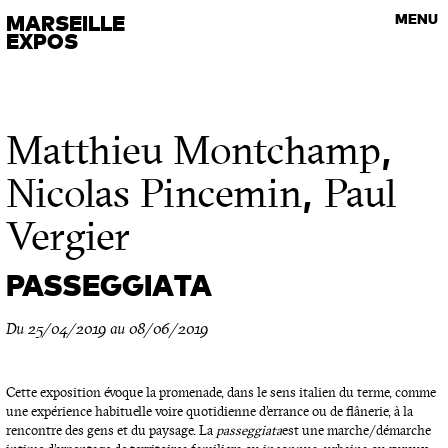
VISITES GUIDÉES
MARSEILLE
MENU
Les rendez-vous de l’art contemporain
EXPOS
,
Matthieu Montchamp
,
Nicolas Pincemin
Paul
Vergier
PASSEGGIATA
Du 25/04/2019 au 08/06/2019
Cette exposition évoque la promenade, dans le sens italien du terme, comme
une expérience habituelle voire quotidienne d’errance ou de flânerie, à la
rencontre des gens et du paysage. La
passeggiata
est une marche/démarche