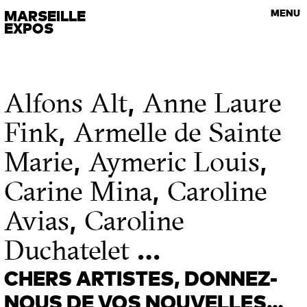
VISITES GUIDÉES
MARSEILLE
MENU
Les rendez-vous de l’art contemporain
EXPOS
,
Alfons Alt
Anne Laure
,
Fink
Armelle de Sainte
,
,
Marie
Aymeric Louis
,
Carine Mina
Caroline
,
Avias
Caroline
…
Duchatelet
CHERS ARTISTES, DONNEZ-
NOUS DE VOS NOUVELLES…