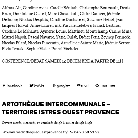
Alfons Alt, Caroline Avias, Carolle Bénitah, Christophe Boursault, Denis
Brun, Dominique Castell, Marc Chostakoff, Claire Dantzer, Jérémie
Delhome, Nicolas Desplats, Caroline Duchatelet, Suzanne Hetzel, Jean-
Jacques Horvat, Anne-Laure Fink, Pascale Lefebvre, Franck Lesbros,
Caroline Le Méhauté, Aymeric Louis, Matthieu Montchamp, Carine Mina,
Muriel Napoli, Pascal Navarro, Yazid Oulab, Didier Petit, Zeynep Perinçek,
Nicolas Pilard, Nicolas Pincemin, Armelle de Sainte Marie, Jérémie Setton,
Elvia Teotski, Sophie Visier, Pascal Vochelet
CONFERENCE/DEBAT SAMEDI 14 DECEMBRE A PARTIR DE 11H
ARTOTHÈQUE INTERCOMMUNALE –
TERRITOIRE ISTRES OUEST PROVENCE
Ouvert mardi, mercredi, et vendredi de 9h à 12h et de 13h à 17h
www.mediathequeouestprovence.fr/
04 90 58 53 53