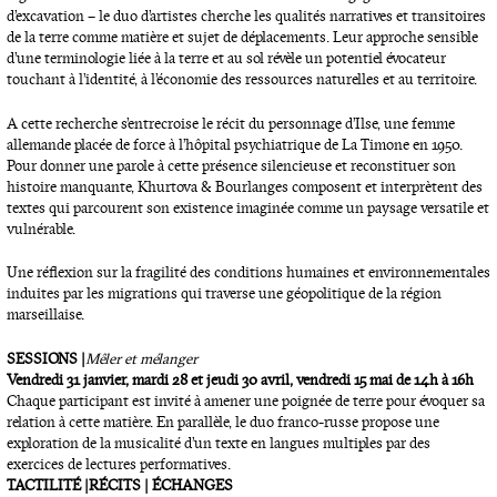
d’excavation – le duo d’artistes cherche les qualités narratives et transitoires
de la terre comme matière et sujet de déplacements. Leur approche sensible
d’une terminologie liée à la terre et au sol révèle un potentiel évocateur
touchant à l’identité, à l’économie des ressources naturelles et au territoire.
A cette recherche s’entrecroise le récit du personnage d’Ilse, une femme
allemande placée de force à l’hôpital psychiatrique de La Timone en 1950.
Pour donner une parole à cette présence silencieuse et reconstituer son
histoire manquante, Khurtova & Bourlanges composent et interprètent des
textes qui parcourent son existence imaginée comme un paysage versatile et
vulnérable.
Une réflexion sur la fragilité des conditions humaines et environnementales
induites par les migrations qui traverse une géopolitique de la région
marseillaise.
SESSIONS |
Mêler et mélanger
Vendredi 31 janvier, mardi 28 et jeudi 30 avril, vendredi 15 mai de 14h à 16h
Chaque participant est invité à amener une poignée de terre pour évoquer sa
relation à cette matière. En parallèle, le duo franco-russe propose une
exploration de la musicalité d’un texte en langues multiples par des
exercices de lectures performatives.
TACTILITÉ | RÉCITS | ÉCHANGES