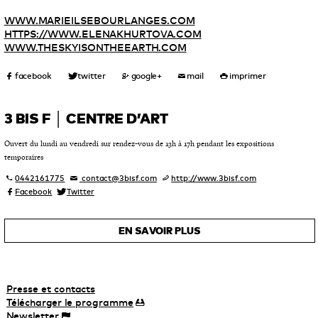
WWW.MARIEILSEBOURLANGES.COM
HTTPS://WWW.ELENAKHURTOVA.COM
WWW.THESKYISONTHEEARTH.COM
3 BIS F │ CENTRE D’ART
Ouvert du lundi au vendredi sur rendez-vous de 13h à 17h pendant les expositions
temporaires
0442161775
contact@3bisf.com
http://www.3bisf.com
Facebook
Twitter
EN SAVOIR PLUS
Presse et contacts
Télécharger
le
programme
Newsletter