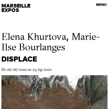
VISITES GUIDÉES
MARSEILLE
MENU
Les rendez-vous de l’art contemporain
EXPOS
,
Elena Khurtova
Marie-
Ilse Bourlanges
DISPLACE
Du 06/06/2020 au 25/09/2020