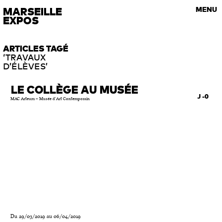
VISITES GUIDÉES
MARSEILLE
MENU
Les rendez-vous de l’art contemporain
EXPOS
ARTICLES TAGÉ
‘TRAVAUX
D’ÉLÈVES’
LE COLLÈGE AU MUSÉE
J -0
MAC Arteum – Musée d’Art Contemporain
Du 29/03/2019 au 06/04/2019