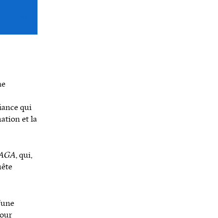
ne
fiance qui
ation et la
SAGA
, qui,
uête
’une
pour