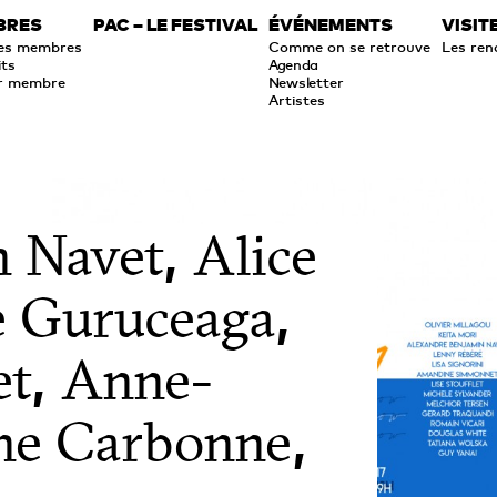
BRES
PAC – LE FESTIVAL
ÉVÉNEMENTS
VISIT
des membres
Comme on se retrouve
Les ren
its
Agenda
r membre
Newsletter
Artistes
,
n Navet
Alice
,
 Guruceaga
,
et
Anne-
,
ne Carbonne