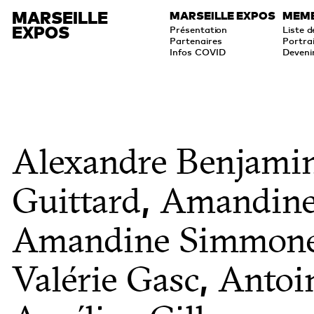
MARSEILLE
MARSEILLE EXPOS
MEM
EXPOS
Présentation
Liste 
Partenaires
Portra
Infos COVID
Deveni
Alexandre Benjami
,
Guittard
Amandine
Amandine Simmon
,
Valérie Gasc
Antoi