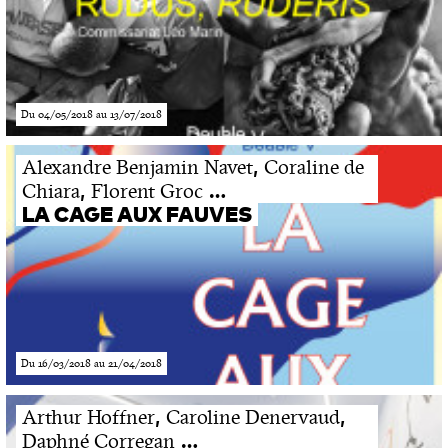
Du 04/05/2018 au 13/07/2018
,
Alexandre Benjamin Navet
Coraline de
,
…
Chiara
Florent Groc
LA CAGE AUX FAUVES
Du 16/03/2018 au 21/04/2018
,
,
Arthur Hoffner
Caroline Denervaud
…
Daphné Corregan