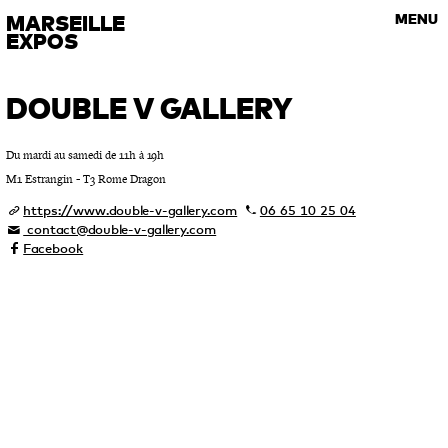
VISITES GUIDÉES
MARSEILLE
MENU
Les rendez-vous de l’art contemporain
EXPOS
DOUBLE V GALLERY
Du mardi au samedi de 11h à 19h
M1 Estrangin - T3 Rome Dragon
https://www.double-v-gallery.com
06 65 10 25 04
contact@double-v-gallery.com
Facebook