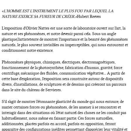
« L’HOMME EST L’INSTRUMENT LE PLUS FOU PAR LEQUEL LA
NATURE EXERCE SA FUREUR DE CRÉER.»
Hubert Reeves
L’exposition d’Olivier Nattes est une sorte de laboratoire ouvert sur l’art, la
nature et ses phénomènes, et notre devenir parmi cela. Sous un angle
plastique, l’artiste tente de montrer l’importance et la beauté des phénomènes
naturels, le plus souvent invisibles ou imperceptibles, qui nous entourent et
conditionnent notre existence.
Phénomènes physiques, chimiques, électriques, electromagnétiques,
fonctionnement de la photosynthèse, fabrication d’humus, gravité, force
centrifuge, mécanique des fluides, communication végétative… A partir de
cette base d’exploration, l’exposition sera construite autour de dispositifs
divers, d’installations, de sculptures et de dessins qui créeront un parcours
dans le site du château de Servieres.
S’il s’agit de montrer l’étonnante plasticité du monde qui nous entoure, de
marier certaines forces ou phénomènes, de les amener à se rencontrer et
interagir dans des situations où l’état naturel des choses ne les conduit pas
habituellement, nous même en faisant partie. Ces forces naturelles,
additionnées, placées parfois en accord, parfois en opposition, feront
apparaitre des configurations inédites permettant d’apprécier leur vitalité et