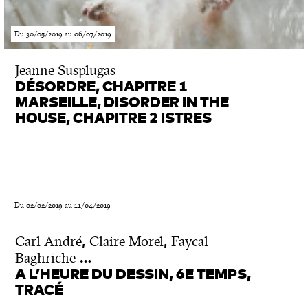
Du 30/05/2019 au 06/07/2019
Jeanne Susplugas
DÉSORDRE, CHAPITRE 1
MARSEILLE, DISORDER IN THE
HOUSE, CHAPITRE 2 ISTRES
Du 02/02/2019 au 11/04/2019
,
,
Carl André
Claire Morel
Faycal
…
Baghriche
A L’HEURE DU DESSIN, 6E TEMPS,
TRACÉ