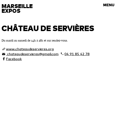
VISITES GUIDÉES
MARSEILLE
MENU
Les rendez-vous de l’art contemporain
EXPOS
CHÂTEAU DE SERVIÈRES
Du mardi au samedi de 14h à 18h et sur rendez-vous.
www.chateaudeservieres.org
chateaudeservieres@gmail.com
04 91 85 42 78
Facebook