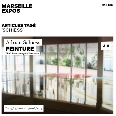
VISITES GUIDÉES
MARSEILLE
MENU
Les rendez-vous de l’art contemporain
EXPOS
ARTICLES TAGÉ
‘SCHIESS’
Adrian Schiess
J -0
PEINTURE
FRAC Provence Alpes Côte d’Azur
Du 23/05/2014 au 30/08/2014